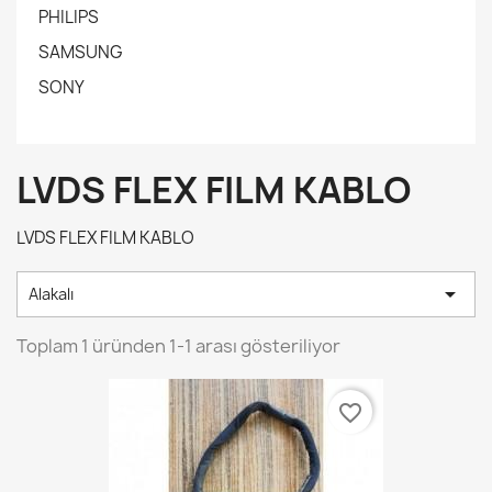
PHILIPS
SAMSUNG
SONY
LVDS FLEX FILM KABLO
LVDS FLEX FILM KABLO

Alakalı
Toplam 1 üründen 1-1 arası gösteriliyor
favorite_border