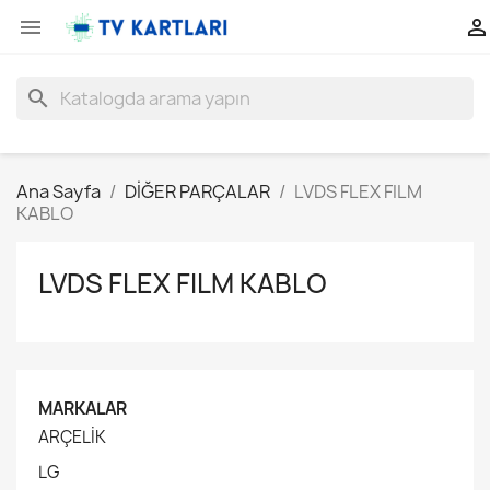


search
Ana Sayfa
DİĞER PARÇALAR
LVDS FLEX FILM
KABLO
LVDS FLEX FILM KABLO
MARKALAR
ARÇELİK
LG