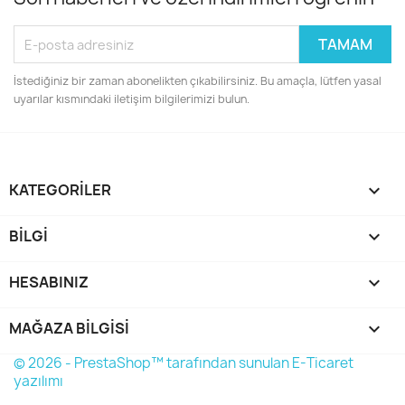
İstediğiniz bir zaman abonelikten çıkabilirsiniz. Bu amaçla, lütfen yasal
uyarılar kısmındaki iletişim bilgilerimizi bulun.
KATEGORILER

BILGI

HESABINIZ

MAĞAZA BILGISI
keyboard_arrow_down
© 2026 - PrestaShop™ tarafından sunulan E-Ticaret
yazılımı