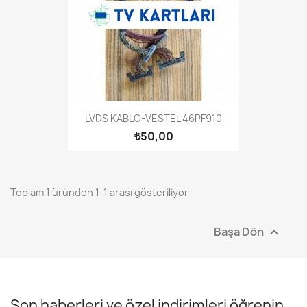
LVDS KABLO-VESTEL 46PF910
₺50,00
Toplam 1 üründen 1-1 arası gösteriliyor
Başa Dön

Son haberleri ve özel indirimleri öğrenin