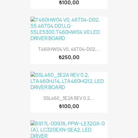
₺100,00
T460HW04 V0, 46T04-D02,...
₺250,00
SSL460_3E2A REV 0.2,...
₺100,00