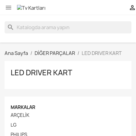


search
Ana Sayfa
DİĞER PARÇALAR
LED DRIVER KART
LED DRIVER KART
MARKALAR
ARÇELİK
LG
PHILIPS