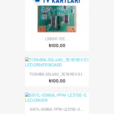
L390H1-1EE,...
₺100,00
TOSHIBA,SSL460_3E1B REV:0.1...
₺100,00
6917L-0086A, PPW-LE37SE-0,...