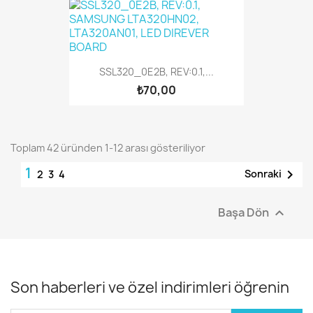
SSL320_0E2B, REV:0.1,...
₺70,00
Toplam 42 üründen 1-12 arası gösteriliyor
1

Sonraki
2
3
4
Başa Dön

Son haberleri ve özel indirimleri öğrenin