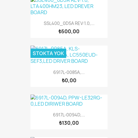
SSL400_0D5A REV:1.0,...
₺500,00
STOKTA YOK
6917L-0085A,...
₺0,00
6917L-0094D,...
₺130,00