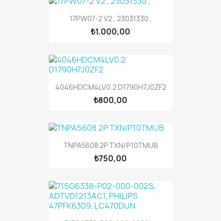
17PW07-2 V2 , 23031330 ,
₺1.000,00
4046HDCM4LV0.2 D1790H7J0ZF2
₺800,00
TNPA5608 2P TXN/P10TMUB
₺750,00