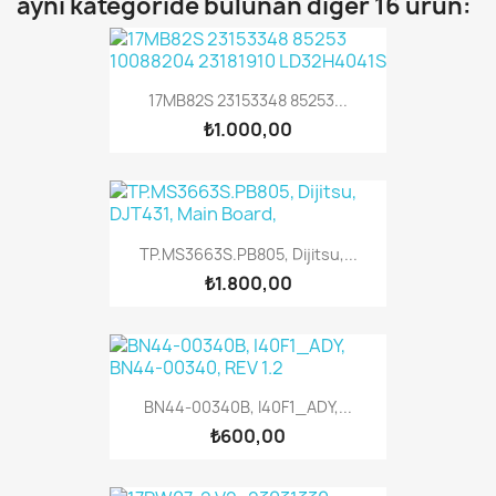
aynı kategoride bulunan diğer 16 ürün:
17MB82S 23153348 85253...
₺1.000,00
TP.MS3663S.PB805, Dijitsu,...
₺1.800,00
BN44-00340B, I40F1_ADY,...
₺600,00