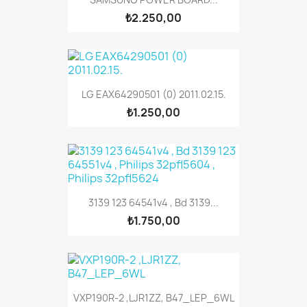
₺2.250,00
LG EAX64290501 (0) 2011.02.15.
₺1.250,00
3139 123 64541v4 , Bd 3139...
₺1.750,00
VXP190R-2 ,LJR1ZZ, B47_LEP_6WL