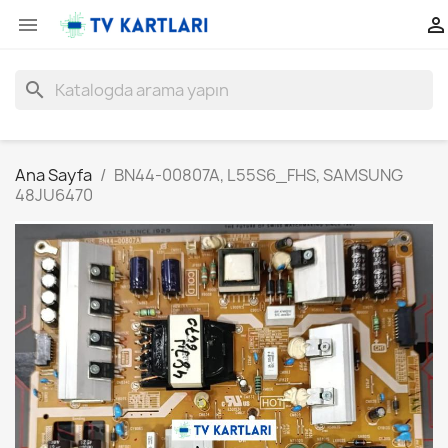


search
Ana Sayfa
BN44-00807A, L55S6_FHS, SAMSUNG
48JU6470