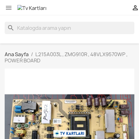


search
Ana Sayfa
L215A003L , ZMG910R , 48VLX9570WP ,
POWER BOARD