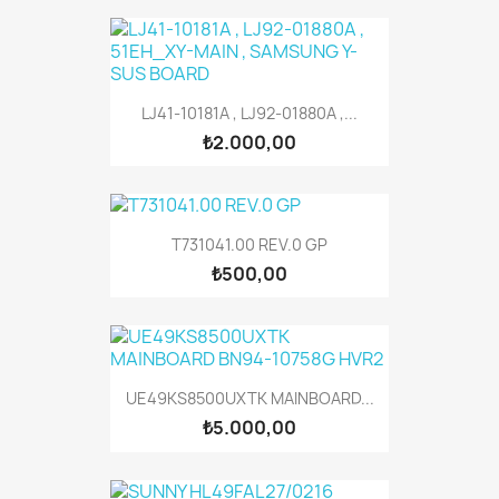
LJ41-10181A , LJ92-01880A ,...
₺2.000,00
T731041.00 REV.0 GP
₺500,00
UE49KS8500UXTK MAINBOARD...
₺5.000,00