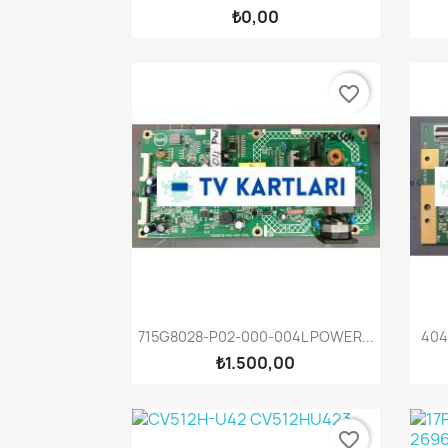
₺0,00
favorite_border
Hızlı Görünüm

715G8028-P02-000-004L POWER...
404
₺1.500,00
favorite_border