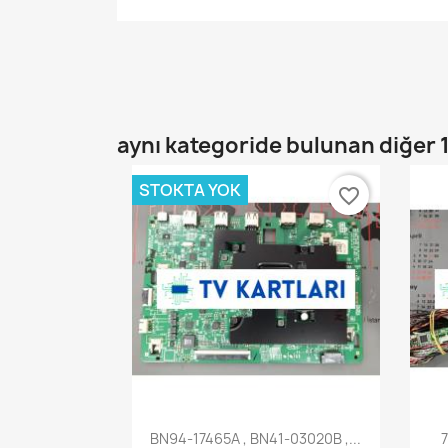
aynı kategoride bulunan diğer 
STOKTA YOK
favorite_border
Hızlı Görünüm

BN94-17465A , BN41-03020B ,...