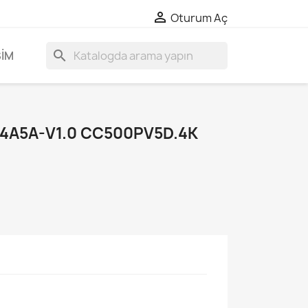

Oturum Aç
search
ŞIM
4A5A-V1.0 CC500PV5D.4K