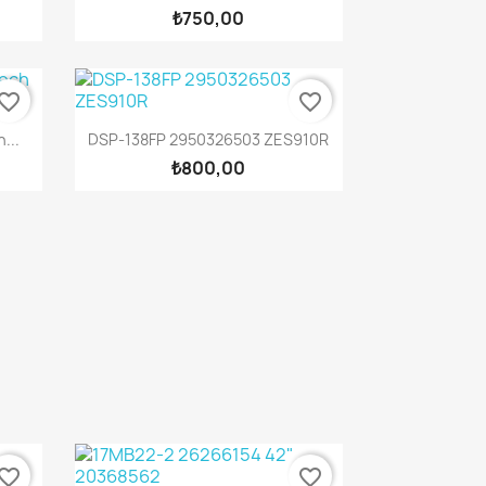
₺750,00
vorite_border
favorite_border
Hızlı Görünüm

...
DSP-138FP 2950326503 ZES910R
₺800,00
vorite_border
favorite_border