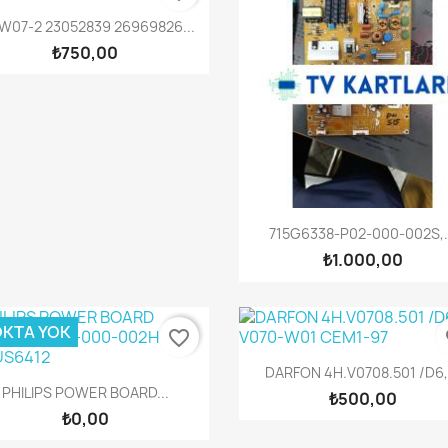
Hızlı Görünüm

W07-2 23052839 26969826...
₺750,00
Hızlı Görünüm

715G6338-P02-000-002S,.
₺1.000,00
KTA YOK
favorite_border
fa
Hızlı Görünüm

DARFON 4H.V0708.501 /D6,.
Hızlı Görünüm

PHILIPS POWER BOARD...
₺500,00
₺0,00