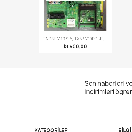
Hızlı Görünüm

TNP8EA119 9 A, TXN/A20RPUE,...
₺1.500,00
Son haberleri ve
indirimleri öğre
KATEGORILER
BILGI