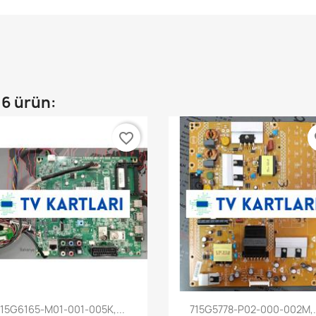
16 ürün:
favorite_border
fa
Hızlı Görünüm
Hızlı Görünüm


715G6165-M01-001-005K,...
715G5778-P02-000-002M,.