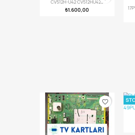
Hızlı Görünüm

CV512H-U42 CV512HU423
17P
₺1.600,00
STO
favorite_border