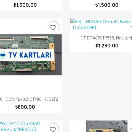
₺1.500,00
₺1.500,00
favorite_border
fa
Hızlı Görünüm

HK.T.RDA8501P538, Navitech
₺1.250,00
Hızlı Görünüm

6HDCM4LV0.2 D1790H7J0ZF2
₺800,00
favorite_border
fa