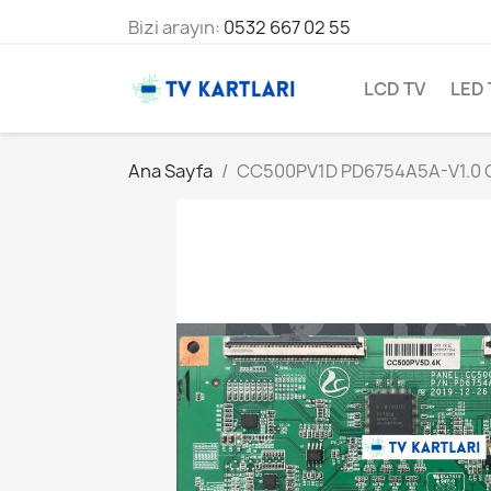
Bizi arayın:
0532 667 02 55
LCD TV
LED 
Ana Sayfa
CC500PV1D PD6754A5A-V1.0