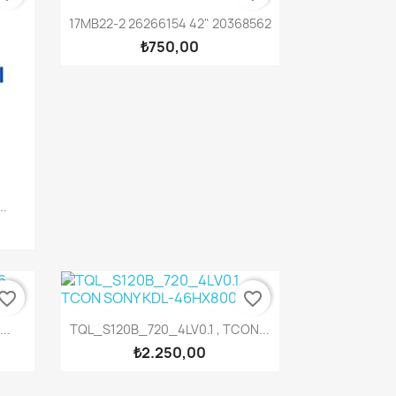
Hızlı Görünüm

17MB22-2 26266154 42" 20368562
₺750,00
..
vorite_border
favorite_border
Hızlı Görünüm

..
TQL_S120B_720_4LV0.1 , TCON...
₺2.250,00