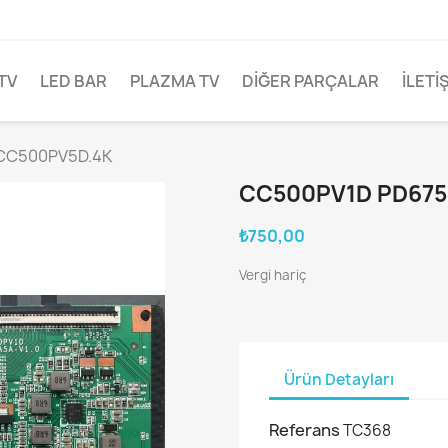
TV
LED BAR
PLAZMA TV
DİĞER PARÇALAR
İLETI
 CC500PV5D.4K
CC500PV1D PD675
₺750,00
Vergi hariç
Ürün Detayları
Referans
TC368