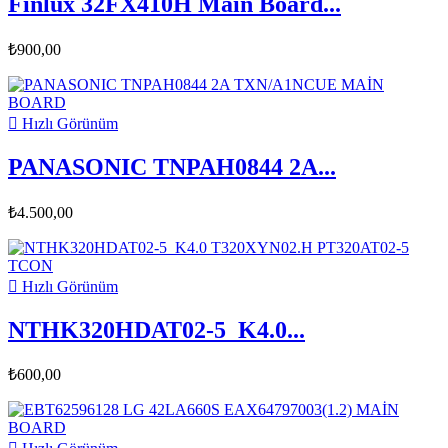
Finlux 32FX410H Main Board...
₺900,00

Hızlı Görünüm
PANASONIC TNPAH0844 2A...
₺4.500,00

Hızlı Görünüm
NTHK320HDAT02-5_K4.0...
₺600,00