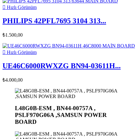

Hızlı Görünüm
PHILIPS 42PFL7695 3104 313...
₺1.500,00

Hızlı Görünüm
UE46C6000RWXZG BN94-03611H...
₺4.000,00
L48G0B-ESM , BN44-00757A ,
PSLF970G06A ,SAMSUN POWER
BOARD