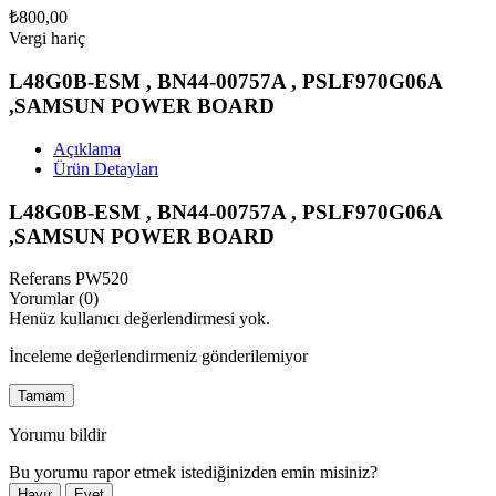
₺800,00
Vergi hariç
L48G0B-ESM , BN44-00757A , PSLF970G06A
,SAMSUN POWER BOARD
Açıklama
Ürün Detayları
L48G0B-ESM , BN44-00757A , PSLF970G06A
,SAMSUN POWER BOARD
Referans
PW520
Yorumlar (0)
Henüz kullanıcı değerlendirmesi yok.
İnceleme değerlendirmeniz gönderilemiyor
Tamam
Yorumu bildir
Bu yorumu rapor etmek istediğinizden emin misiniz?
Hayır
Evet