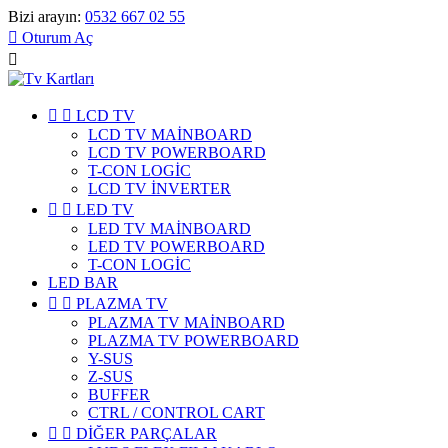
Bizi arayın:
0532 667 02 55

Oturum Aç



LCD TV
LCD TV MAİNBOARD
LCD TV POWERBOARD
T-CON LOGİC
LCD TV İNVERTER


LED TV
LED TV MAİNBOARD
LED TV POWERBOARD
T-CON LOGİC
LED BAR


PLAZMA TV
PLAZMA TV MAİNBOARD
PLAZMA TV POWERBOARD
Y-SUS
Z-SUS
BUFFER
CTRL / CONTROL CART


DİĞER PARÇALAR