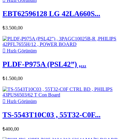

Hızlı Görünüm
EBT62596128 LG 42LA660S...
₺3.500,00

Hızlı Görünüm
PLDF-P975A (PSL42”) ,...
₺1.500,00

Hızlı Görünüm
TS-5543T10C03 , 55T32-C0F...
₺400,00