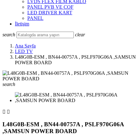
LVDS FLEX FILM KABLO
PANEL PVB VE COF
LED DRIVER KART
PANEL
İletişim
search
clear
Ana Sayfa
LED TV
L48G0B-ESM , BN44-00757A , PSLF970G06A ,SAMSUN
POWER BOARD
search


L48G0B-ESM , BN44-00757A , PSLF970G06A
,SAMSUN POWER BOARD