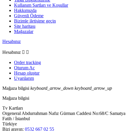
Kullanım Şartları ve Koşullar
Hakkımızda
Güvenli Ödeme
Bizimle iletişime geçin
Site haritası
Mağazalar
Hesabınız
Hesabınız


Order tracking
Oturum Aç
Hesap oluştur
Uyarılarım
Mağaza bilgisi
keyboard_arrow_down
keyboard_arrow_up
Mağaza bilgisi
Tv Kartları
Orgeneral Abdurrahman Nafız Gürman Caddesi No:68/C Samatya
Fatih / İstanbul
Türkiye
Bizi arayın:
0532 667 02 55