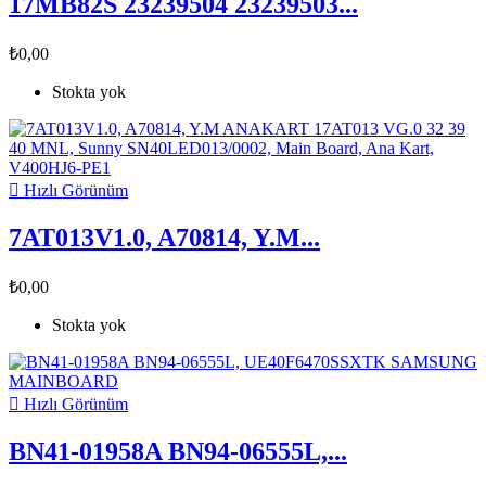
17MB82S 23239504 23239503...
₺0,00
Stokta yok

Hızlı Görünüm
7AT013V1.0, A70814, Y.M...
₺0,00
Stokta yok

Hızlı Görünüm
BN41-01958A BN94-06555L,...