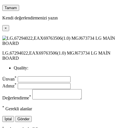
Tamam
Kendi değerlendirmenizi yazın
×
LG,67294022,EAX69763506(1.0) MGJ673734 LG MAİN
BOARD
Quality:
*
Ünvan
*
Adınız
*
Değerlendirme
*
Gerekli alanlar
İptal
Gönder