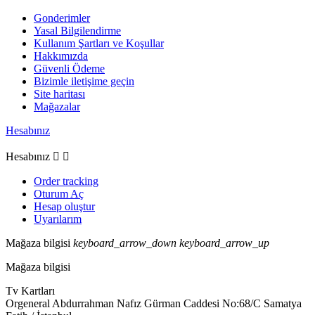
Gonderimler
Yasal Bilgilendirme
Kullanım Şartları ve Koşullar
Hakkımızda
Güvenli Ödeme
Bizimle iletişime geçin
Site haritası
Mağazalar
Hesabınız
Hesabınız


Order tracking
Oturum Aç
Hesap oluştur
Uyarılarım
Mağaza bilgisi
keyboard_arrow_down
keyboard_arrow_up
Mağaza bilgisi
Tv Kartları
Orgeneral Abdurrahman Nafız Gürman Caddesi No:68/C Samatya