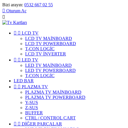
Bizi arayın:
0532 667 02 55

Oturum Aç



LCD TV
LCD TV MAİNBOARD
LCD TV POWERBOARD
T-CON LOGİC
LCD TV İNVERTER


LED TV
LED TV MAİNBOARD
LED TV POWERBOARD
T-CON LOGİC
LED BAR


PLAZMA TV
PLAZMA TV MAİNBOARD
PLAZMA TV POWERBOARD
Y-SUS
Z-SUS
BUFFER
CTRL / CONTROL CART


DİĞER PARÇALAR