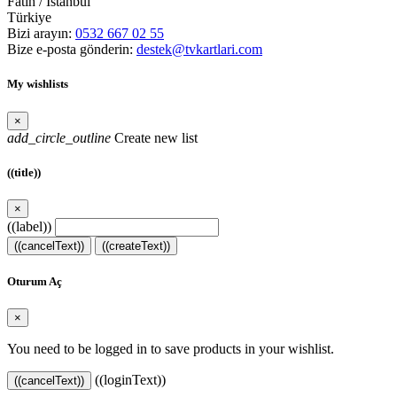
Fatih / İstanbul
Türkiye
Bizi arayın:
0532 667 02 55
Bize e-posta gönderin:
destek@tvkartlari.com
My wishlists
×
add_circle_outline
Create new list
((title))
×
((label))
((cancelText))
((createText))
Oturum Aç
×
You need to be logged in to save products in your wishlist.
((loginText))
((cancelText))