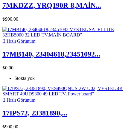
7MKDZZ, YRQ190R-8,MAİN...
₺900,00

Hızlı Görünüm
17MB140, 23404618,23451092...
₺0,00
Stokta yok

Hızlı Görünüm
17IPS72, 23381890,...
₺900,00