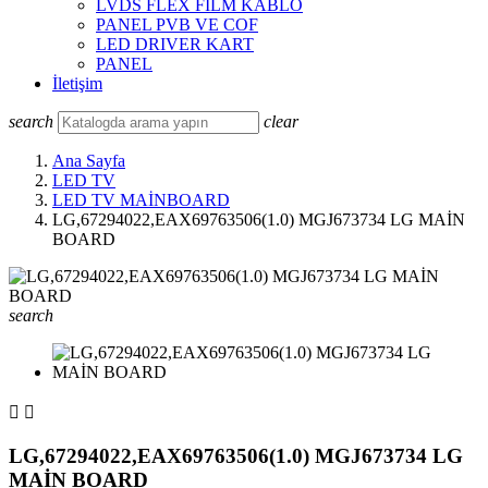
LVDS FLEX FILM KABLO
PANEL PVB VE COF
LED DRIVER KART
PANEL
İletişim
search
clear
Ana Sayfa
LED TV
LED TV MAİNBOARD
LG,67294022,EAX69763506(1.0) MGJ673734 LG MAİN
BOARD
search


LG,67294022,EAX69763506(1.0) MGJ673734 LG
MAİN BOARD