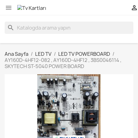


search
Ana Sayfa
LED TV
LED TV POWERBOARD
AY160D-4HF12-082 , AY160D-4HF12 , 3BS0046114 ,
SKYTECH ST-5040 POWER BOARD