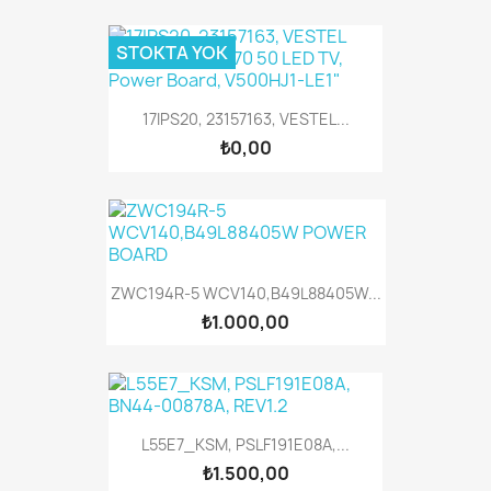
STOKTA YOK
17IPS20, 23157163, VESTEL...
₺0,00
ZWC194R-5 WCV140,B49L88405W...
₺1.000,00
L55E7_KSM, PSLF191E08A,...
₺1.500,00