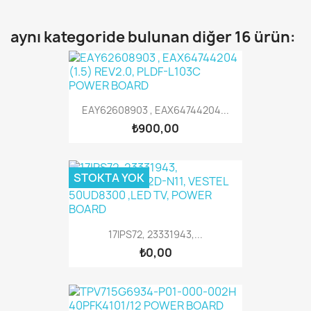
aynı kategoride bulunan diğer 16 ürün:
EAY62608903 , EAX64744204...
₺900,00
STOKTA YOK
17IPS72, 23331943,...
₺0,00