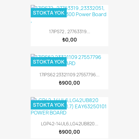
STOKTA YOK
17IPS72 , 27763319...
₺0,00
STOKTA YOK
17IPS62 23321109 27557796...
₺900,00
STOKTA YOK
LGP42-14UL6,LG42UB820...
₺900,00