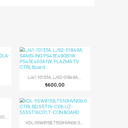
Hızlı Görünüm

LJ41-10133A, LJ92-01849A,...
₺600,00
,...
Hızlı Görünüm

KDL-55W815B,T550HVN06.0...