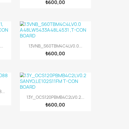
₺600,00
Hızlı Görünüm

..
13VNB_S60TBM4C4LV0.0...
₺600,00
...
Hızlı Görünüm

13Y_OCS120PBMB4C2LV0.2...
₺600,00