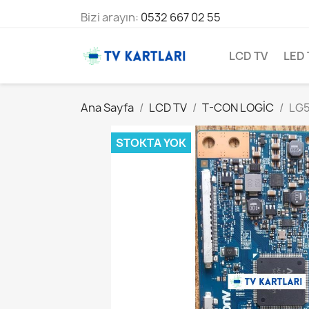
Bizi arayın:
0532 667 02 55
LCD TV
LED 
Ana Sayfa
LCD TV
T-CON LOGİC
LG5
STOKTA YOK