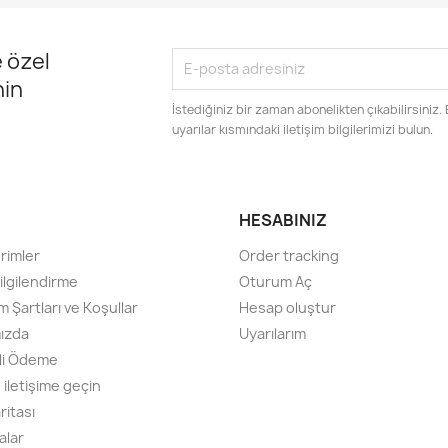
 özel
nin
İstediğiniz bir zaman abonelikten çıkabilirsiniz.
uyarılar kısmındaki iletişim bilgilerimizi bulun.
HESABINIZ
rimler
Order tracking
ilgilendirme
Oturum Aç
m Şartları ve Koşullar
Hesap oluştur
ızda
Uyarılarım
li Ödeme
 iletişime geçin
ritası
alar