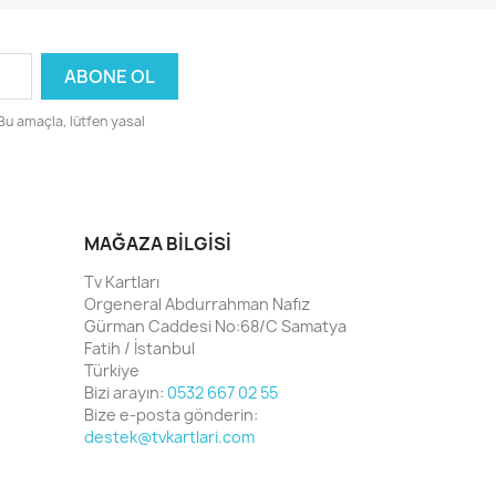
 Bu amaçla, lütfen yasal
MAĞAZA BILGISI
Tv Kartları
Orgeneral Abdurrahman Nafız
Gürman Caddesi No:68/C Samatya
Fatih / İstanbul
Türkiye
Bizi arayın:
0532 667 02 55
Bize e-posta gönderin:
destek@tvkartlari.com