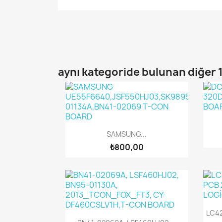
aynı kategoride bulunan diğer 
Hızlı Görünüm

SAMSUNG...
₺800,00
LC4
Hızlı Görünüm
