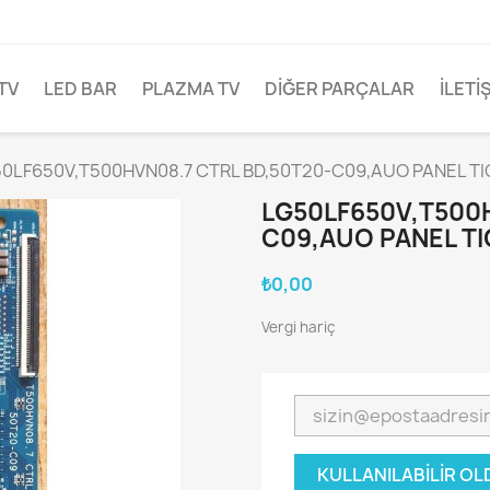
TV
LED BAR
PLAZMA TV
DİĞER PARÇALAR
İLETI
0LF650V,T500HVN08.7 CTRL BD,50T20-C09,AUO PANEL T
LG50LF650V,T500H
C09,AUO PANEL T
₺0,00
Vergi hariç
KULLANILABILIR O