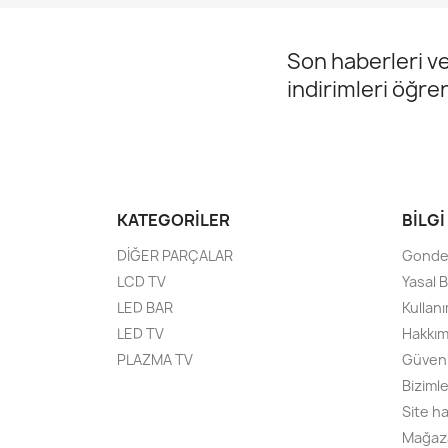
Son haberleri ve
indirimleri öğre
KATEGORILER
BILGI
DİĞER PARÇALAR
Gonde
LCD TV
Yasal B
LED BAR
Kullanı
LED TV
Hakkım
PLAZMA TV
Güven
Bizimle
Site ha
Mağaz