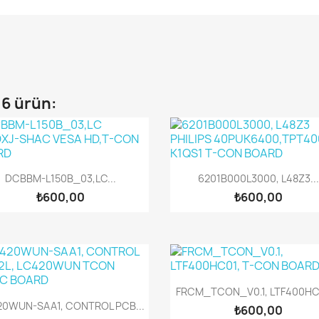
16 ürün:
Hızlı Görünüm
Hızlı Görünüm


DCBBM-L150B_03,LC...
6201B000L3000, L48Z3...
₺600,00
₺600,00
Hızlı Görünüm

FRCM_TCON_V0.1, LTF400HC01
Hızlı Görünüm

20WUN-SAA1, CONTROL PCB...
₺600,00