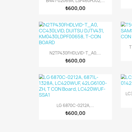
BN41-02069A, LSF460HJ02,...
₺600,00
T
Hızlı Görünüm

N2TP430FHDLVID-T_A0,...
₺600,00
LC
Hızlı Görünüm

LG 6870C-0212A,...
₺600,00