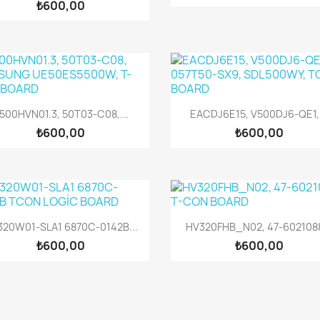
₺600,00
Hızlı Görünüm
Hızlı Görünüm


500HVN01.3, 50T03-C08,...
EACDJ6E15, V500DJ6-QE1,.
₺600,00
₺600,00
Hızlı Görünüm
Hızlı Görünüm


320W01-SLA1 6870C-0142B...
HV320FHB_N02, 47-6021088
₺600,00
₺600,00