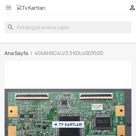


search
Ana Sayfa
4046HSC4LV3.3 KDL40D3500