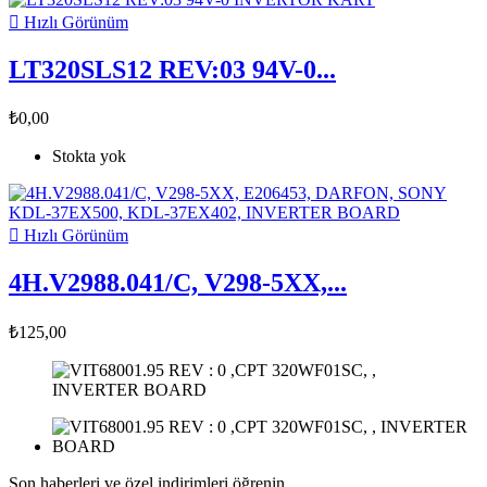

Hızlı Görünüm
LT320SLS12 REV:03 94V-0...
₺0,00
Stokta yok

Hızlı Görünüm
4H.V2988.041/C, V298-5XX,...
₺125,00
Son haberleri ve özel indirimleri öğrenin