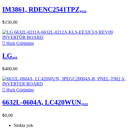
IM3861, RDENC2541TPZ,...
₺150,00

Hızlı Görünüm
LG...
₺400,00

Hızlı Görünüm
6632L-0604A, LC420WUN,...
₺0,00
Stokta yok