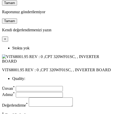
Tamam
Raporunuz gönderilemiyor
Tamam
Kendi değerlendirmenizi yazın
×
Stokta yok
VIT68001.95 REV : 0 ,CPT 320WF01SC, , INVERTER BOARD
Quality:
*
Ünvan
*
Adınız
*
Değerlendirme
*