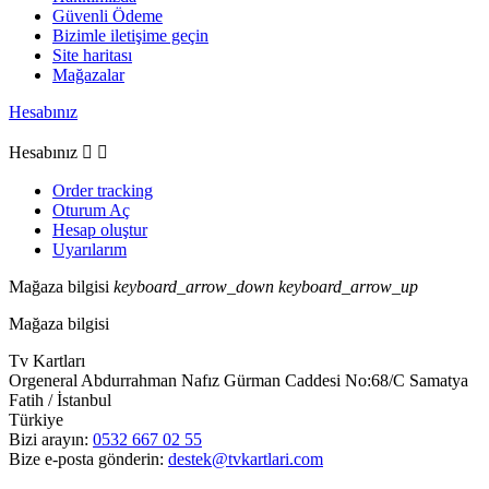
Güvenli Ödeme
Bizimle iletişime geçin
Site haritası
Mağazalar
Hesabınız
Hesabınız


Order tracking
Oturum Aç
Hesap oluştur
Uyarılarım
Mağaza bilgisi
keyboard_arrow_down
keyboard_arrow_up
Mağaza bilgisi
Tv Kartları
Orgeneral Abdurrahman Nafız Gürman Caddesi No:68/C Samatya
Fatih / İstanbul
Türkiye
Bizi arayın:
0532 667 02 55
Bize e-posta gönderin:
destek@tvkartlari.com