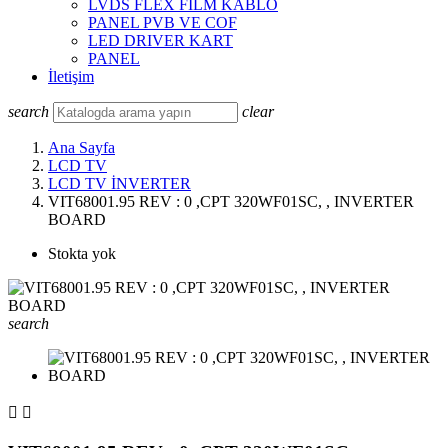
LVDS FLEX FILM KABLO
PANEL PVB VE COF
LED DRIVER KART
PANEL
İletişim
search
clear
Ana Sayfa
LCD TV
LCD TV İNVERTER
VIT68001.95 REV : 0 ,CPT 320WF01SC, , INVERTER
BOARD
Stokta yok
search

