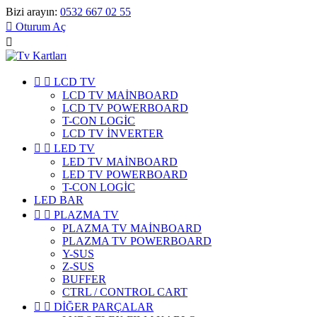
Bizi arayın:
0532 667 02 55

Oturum Aç



LCD TV
LCD TV MAİNBOARD
LCD TV POWERBOARD
T-CON LOGİC
LCD TV İNVERTER


LED TV
LED TV MAİNBOARD
LED TV POWERBOARD
T-CON LOGİC
LED BAR


PLAZMA TV
PLAZMA TV MAİNBOARD
PLAZMA TV POWERBOARD
Y-SUS
Z-SUS
BUFFER
CTRL / CONTROL CART


DİĞER PARÇALAR