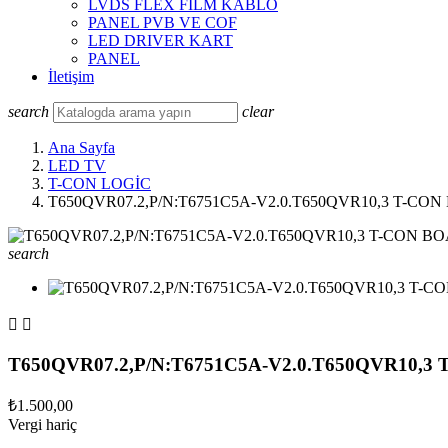
LVDS FLEX FILM KABLO
PANEL PVB VE COF
LED DRIVER KART
PANEL
İletişim
search
clear
Ana Sayfa
LED TV
T-CON LOGİC
T650QVR07.2,P/N:T6751C5A-V2.0.T650QVR10,3 T-CO
search


T650QVR07.2,P/N:T6751C5A-V2.0.T650QVR10,3
₺1.500,00
Vergi hariç