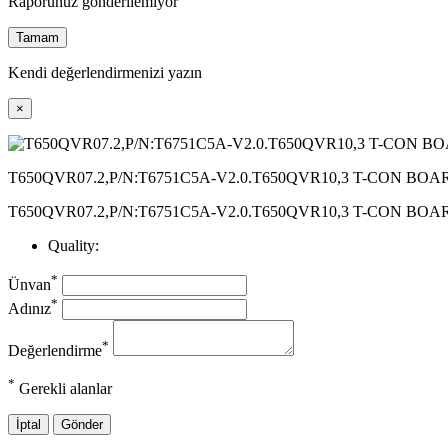
Raporunuz gönderilemiyor
Tamam
Kendi değerlendirmenizi yazın
×
T650QVR07.2,P/N:T6751C5A-V2.0.T650QVR10,3 T-CON BOA
T650QVR07.2,P/N:T6751C5A-V2.0.T650QVR10,3 T-CON BOA
Quality:
*
Ünvan
*
Adınız
*
Değerlendirme
*
Gerekli alanlar
İptal
Gönder