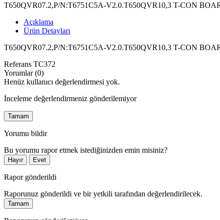
T650QVR07.2,P/N:T6751C5A-V2.0.T650QVR10,3 T-CON BOA
Açıklama
Ürün Detayları
T650QVR07.2,P/N:T6751C5A-V2.0.T650QVR10,3 T-CON BOA
Referans
TC372
Yorumlar (0)
Henüz kullanıcı değerlendirmesi yok.
İnceleme değerlendirmeniz gönderilemiyor
Tamam
Yorumu bildir
Bu yorumu rapor etmek istediğinizden emin misiniz?
Hayır
Evet
Rapor gönderildi
Raporunuz gönderildi ve bir yetkili tarafından değerlendirilecek.
Tamam