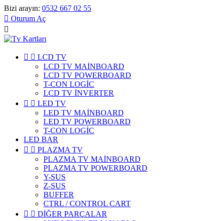
Bizi arayın:
0532 667 02 55

Oturum Aç



LCD TV
LCD TV MAİNBOARD
LCD TV POWERBOARD
T-CON LOGİC
LCD TV İNVERTER


LED TV
LED TV MAİNBOARD
LED TV POWERBOARD
T-CON LOGİC
LED BAR


PLAZMA TV
PLAZMA TV MAİNBOARD
PLAZMA TV POWERBOARD
Y-SUS
Z-SUS
BUFFER
CTRL / CONTROL CART


DİĞER PARÇALAR