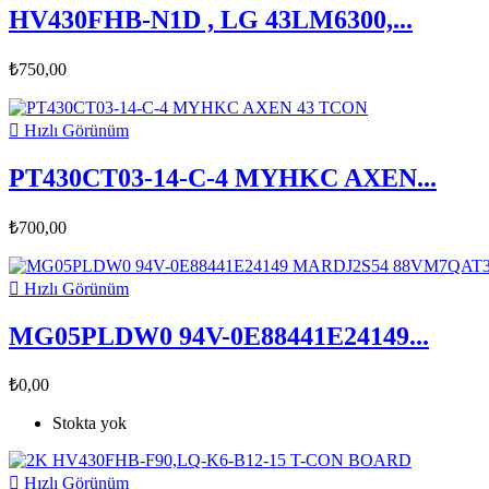
HV430FHB-N1D , LG 43LM6300,...
₺750,00

Hızlı Görünüm
PT430CT03-14-C-4 MYHKC AXEN...
₺700,00

Hızlı Görünüm
MG05PLDW0 94V-0E88441E24149...
₺0,00
Stokta yok

Hızlı Görünüm