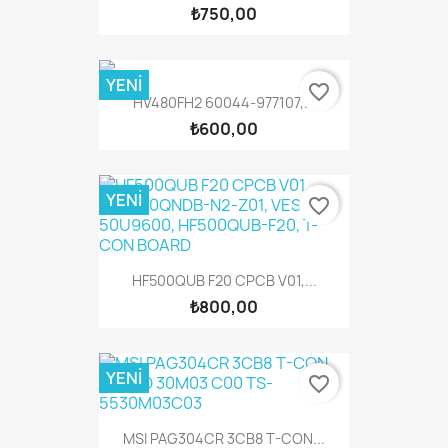
₺750,00
YENI
favorite_border
HV480FH2 60044-977107,...
₺600,00
YENI
favorite_border
HF500QUB F20 CPCB V01,...
₺800,00
YENI
favorite_border
MSI PAG304CR 3CB8 T-CON...