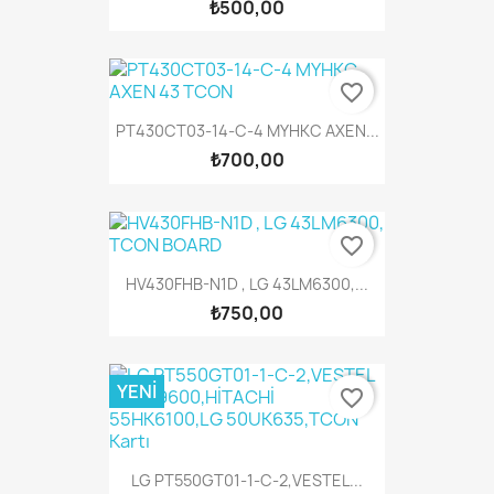
₺500,00
favorite_border
PT430CT03-14-C-4 MYHKC AXEN...
₺700,00
favorite_border
HV430FHB-N1D , LG 43LM6300,...
₺750,00
YENI
favorite_border
LG PT550GT01-1-C-2,VESTEL...