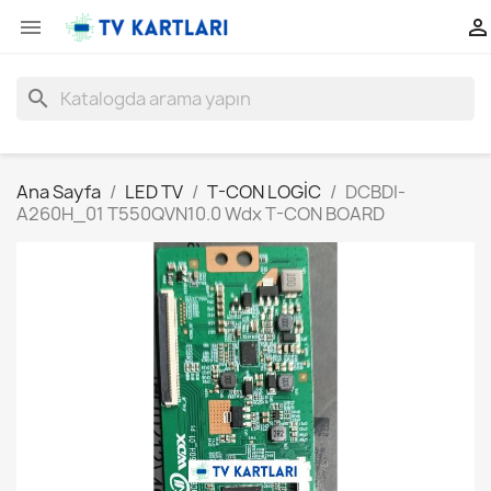


search
Ana Sayfa
LED TV
T-CON LOGİC
DCBDI-
A260H_01 T550QVN10.0 Wdx T-CON BOARD