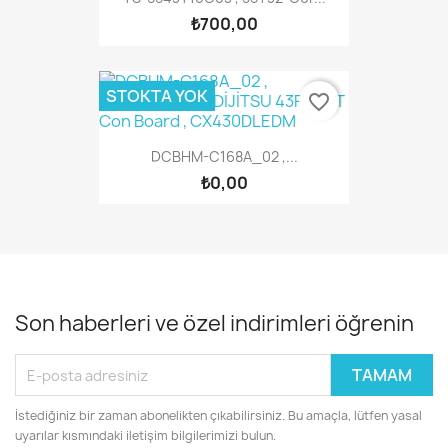
₺700,00
STOKTA YOK
favorite_border
DCBHM-C168A_02 ,...
₺0,00
Son haberleri ve özel indirimleri öğrenin
İstediğiniz bir zaman abonelikten çıkabilirsiniz. Bu amaçla, lütfen yasal
uyarılar kısmındaki iletişim bilgilerimizi bulun.