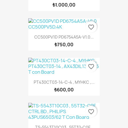
₺1.000,00
favorite_border
CC500PV1D PD6754A5A-V1.0...
₺750,00
favorite_border
PT430CT03-14-C-4 , MYHKC ,...
₺600,00
favorite_border
TS-5543T10C03 , 55T32-C0F...