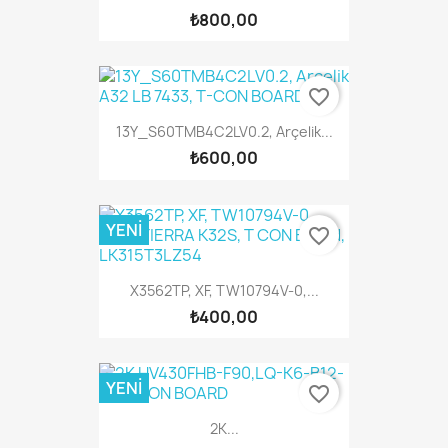
₺800,00
favorite_border
13Y_S60TMB4C2LV0.2, Arçelik...
₺600,00
YENI
favorite_border
X3562TP, XF, TW10794V-0,...
₺400,00
YENI
favorite_border
2K...