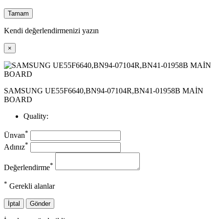
Tamam
Kendi değerlendirmenizi yazın
×
SAMSUNG UE55F6640,BN94-07104R,BN41-01958B MAİN
BOARD
Quality:
*
Ünvan
*
Adınız
*
Değerlendirme
*
Gerekli alanlar
İptal
Gönder