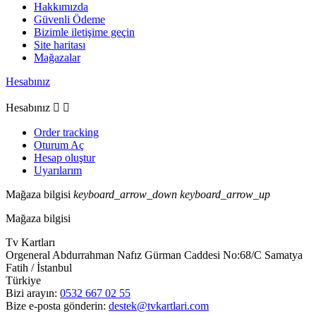
Hakkımızda
Güvenli Ödeme
Bizimle iletişime geçin
Site haritası
Mağazalar
Hesabınız
Hesabınız


Order tracking
Oturum Aç
Hesap oluştur
Uyarılarım
Mağaza bilgisi
keyboard_arrow_down
keyboard_arrow_up
Mağaza bilgisi
Tv Kartları
Orgeneral Abdurrahman Nafız Gürman Caddesi No:68/C Samatya
Fatih / İstanbul
Türkiye
Bizi arayın:
0532 667 02 55
Bize e-posta gönderin:
destek@tvkartlari.com