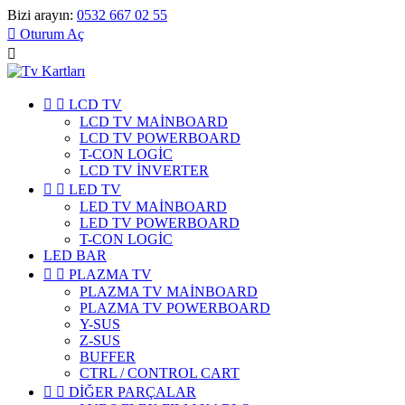
Bizi arayın:
0532 667 02 55

Oturum Aç



LCD TV
LCD TV MAİNBOARD
LCD TV POWERBOARD
T-CON LOGİC
LCD TV İNVERTER


LED TV
LED TV MAİNBOARD
LED TV POWERBOARD
T-CON LOGİC
LED BAR


PLAZMA TV
PLAZMA TV MAİNBOARD
PLAZMA TV POWERBOARD
Y-SUS
Z-SUS
BUFFER
CTRL / CONTROL CART


DİĞER PARÇALAR