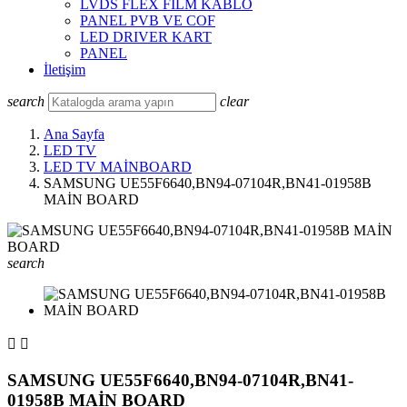
LVDS FLEX FILM KABLO
PANEL PVB VE COF
LED DRIVER KART
PANEL
İletişim
search
clear
Ana Sayfa
LED TV
LED TV MAİNBOARD
SAMSUNG UE55F6640,BN94-07104R,BN41-01958B
MAİN BOARD
search


SAMSUNG UE55F6640,BN94-07104R,BN41-
01958B MAİN BOARD