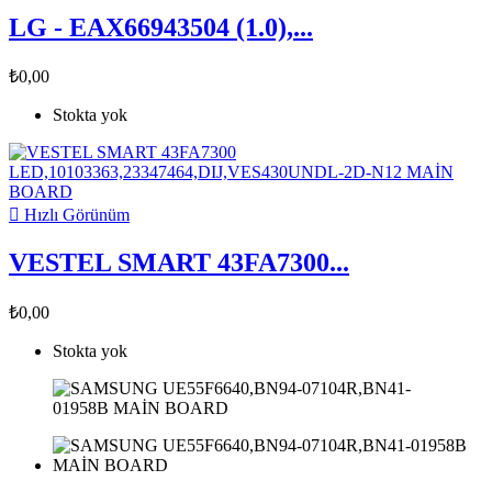
LG - EAX66943504 (1.0),...
₺0,00
Stokta yok

Hızlı Görünüm
VESTEL SMART 43FA7300...
₺0,00
Stokta yok